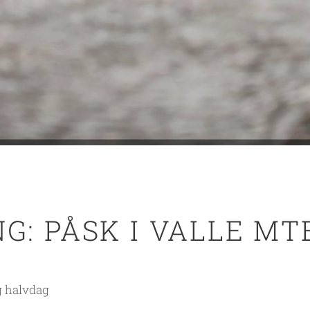
G: PÅSK I VALLE MT
g halvdag