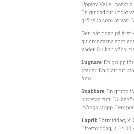
Upplev Valle i påsktid
En guidad tur i tidig v
grönska som är vår i V
Den här tiden på året k
guidningarna som ensk
väder. Du kan välja me
Lugnare
: En grupp fö
stenar. En platt tur u
foto.
Snabbare
: En grupp f
kuperad rutt. Du behöv
många stopp. Tempot 
1 april:
Förmiddag, kl 0
Eftermiddag, kl 14.00 