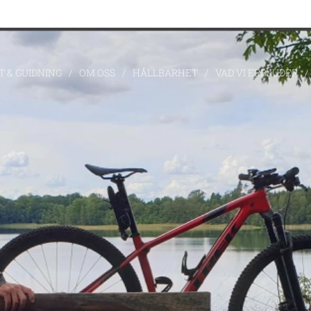
 & GUIDNING
OM OSS
HÅLLBARHET
VAD VI ERBJUDER