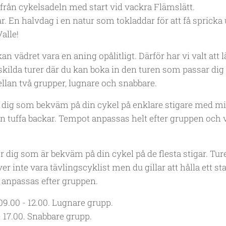
 från cykelsadeln med start vid vackra Flämslätt.
år. En halvdag i en natur som tokladdar för att få spricka
alle!
an vädret vara en aning opålitligt. Därför har vi valt att 
ilda turer där du kan boka in den turen som passar dig 
llan två grupper,
lugn
are och
snabbare
.
r dig som bekväm på din cykel på enklare stigare med mi
tan tuffa backar. Tempot anpassas helt efter gruppen och v
ör dig som är bekväm på din cykel på de flesta stigar. Tu
er inte vara tävlingscyklist men du gillar att hålla ett s
anpassas efter gruppen.
9.00 - 12.00.
Lugnare grupp.
- 17.00.
Snabbare grupp.