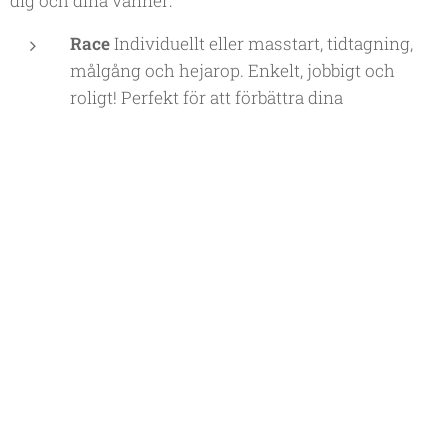
dig och dina vänner:
Race
Individuellt eller masstart, tidtagning,
målgång och hejarop. Enkelt, jobbigt och
roligt! Perfekt för att förbättra dina
Stravarekord. Välj själv hur långt eller kort,
platt eller backigt du vill att det ska vara.
Föreläsningar
- Intressanta föreläsningar om
cykelrelaterade ämnen men även såklart om
vår fina Vallebygd.
Fystester
- Genom samarbete med en
närliggande träningskonsult kan vi erbjuda
bra priser på olika typer av fystester. Se mer
på: 30K.se
Mekutbildning
- Lär dig meka med din cykel.
Grundgenomgång eller mer avancerat, det
bestämmer du själv.